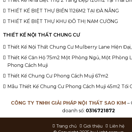
Thiết Kế Nhà Biệt Thự 2 Tầng Đẹp 120m2 Tại Thái B
THIẾT KẾ BIỆT THỰ BIỂN 1126M2 TẠI ĐÀ NẴNG
THIẾT KẾ BIỆT THỰ KHU ĐÔ THỊ NAM CƯỜNG
THIẾT KẾ NỘI THẤT CHUNG CƯ
Thiết Kế Nội Thất Chung Cư Mulberry Lane Hiện Đại,
Thiết Kế Căn Hộ 75m2 Một Phòng Ngủ, Một Phòng 
Phong Cách Muji
Thiết Kế Chung Cư Phong Cách Muji 67m2
Mẫu Thiết Kế Chung Cư Phong Cách Muji 45m2 Tối 
CÔNG TY TNHH GIẢI PHÁP NỘI THẤT SAO KIM
– 
doanh số:
0316721872
Trang chủ
Giới thiệu
Liên hệ