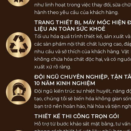
như linh hoạt trong việc thay đổi, sửa ch
hành theo yêu cầu của khách hàng.
TRANG THIẾT BỊ, MÁY MÓC HIỆN Đ
LIỆU AN TOÀN SỨC KHOẺ
Tối ưu hóa quá trình thiết kế, sản xuất và
các sản phẩm nội thất chất lượng cao, đ
nhu cầu và sở thích của khách hàng. Vật 
không chứa hóa chất độc hại, và có nguồ
xuất xứ rõ ràng.
ĐỘI NGŨ CHUYÊN NGHIỆP, TẬN T
10 NĂM KINH NGHIỆM
Đội ngũ kiến trúc sư nhiệt huyết, năng đ
tạo, chúng tôi sẽ biến hóa không gian số
bạn trở nên hoàn hảo, hài hòa và tiện ngh
THIẾT KẾ THI CÔNG TRỌN GÓI
Hỗ trợ từ bước khảo sát mặt bằng, tư vấn