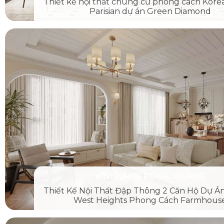
Thiết kế nội thất chung cư phong cách Korea
Parisian dự án Green Diamond
VINHOMES ROYAL ISLAND
Thiết Kế Nội Thất Đập Thông 2 Căn Hộ Dự Án
West Heights Phong Cách Farmhous