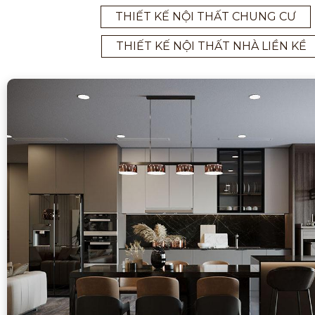
THIẾT KẾ NỘI THẤT CHUNG CƯ
THIẾT KẾ NỘI THẤT NHÀ LIỀN KỀ