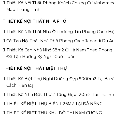
Thiết Kế Nội Thất Phòng Khách Chung Cư Vinhomes
Màu Trung Tính
THIẾT KẾ NỘI THẤT NHÀ PHỐ
Thiết Kế Nội Thất Nhà Ở Thường Tín Phong Cách Hi
Cải Tạo Nội Thất Nhà Phố Phong Cách Japandi Dự Á
Thiết Kế Căn Nhà Nhỏ 58m2 Ở Hà Nam Theo Phong 
Để Tận Hưởng Kỳ Nghỉ Cuối Tuần
THIẾT KẾ NỘI THẤT BIỆT THỰ
Thiết Kế Biệt Thự Nghỉ Dưỡng Đẹp 9000m2 Tại Ba 
Cách Hiện Đại
Thiết Kế Nhà Biệt Thự 2 Tầng Đẹp 120m2 Tại Thái B
THIẾT KẾ BIỆT THỰ BIỂN 1126M2 TẠI ĐÀ NẴNG
THIẾT KẾ BIỆT THỰ KHU ĐÔ THỊ NAM CƯỜNG