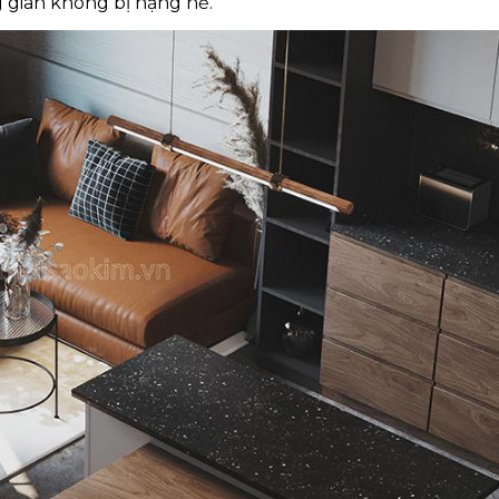
 gian không bị nặng nề.