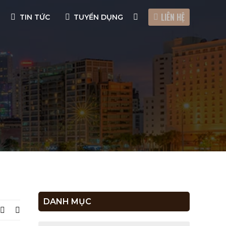
LIÊN HỆ
TIN TỨC
TUYỂN DỤNG
DANH MỤC