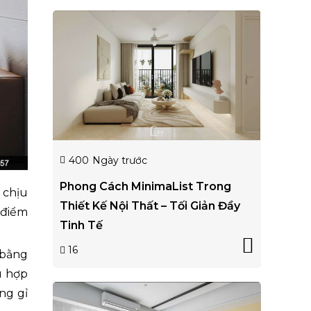
400
Ngày trước
Phong Cách MinimaList Trong
 chịu
Thiết Kế Nội Thất – Tối Giản Đầy
 điểm
Tinh Tế
16
 bằng
ù hợp
ng gỉ