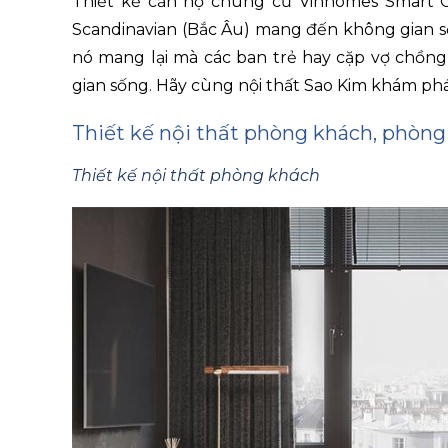
Thiết kế căn hộ chung cư Vinhomes Smart Ci
Scandinavian (Bắc Âu) mang đến không gian số
nó mang lại mà các ban trẻ hay cặp vợ chồn
gian sống. Hãy cùng nội thất Sao Kim khám phá 
Thiết kế nội thất phòng khách, phòng
Thiết kế nội thất phòng khách