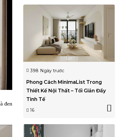
398
Ngày trước
Phong Cách MinimaList Trong
Thiết Kế Nội Thất – Tối Giản Đầy
Tinh Tế
và đen
16