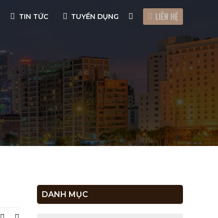
LIÊN HỆ
TIN TỨC
TUYỂN DỤNG
DANH MỤC