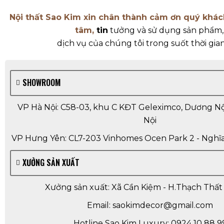
Nội thất Sao Kim xin chân thành cảm ơn quý khá
tâm,
tin
tưởng và sử dụng sản phẩm
dịch vụ của chúng tôi trong suốt thời gia
SHOWROOM
VP Hà Nội: C58-03, khu C KĐT Geleximco, Dương Nội
Nội
VP Hưng Yên: CL7-203 Vinhomes Ocen Park 2 - Nghĩa
XƯỞNG SẢN XUẤT
Xưởng sản xuất: Xã Cần Kiệm - H.Thạch Thất 
Email: saokimdecor@gmail.com
Hotline Sao Kim Luxury: 0924 10 88 9