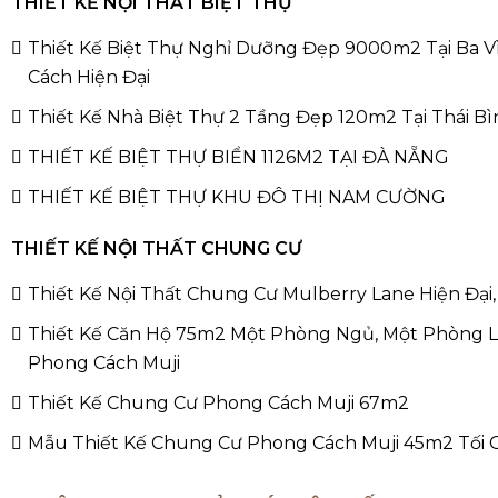
THIẾT KẾ NỘI THẤT BIỆT THỰ
Thiết Kế Biệt Thự Nghỉ Dưỡng Đẹp 9000m2 Tại Ba 
Cách Hiện Đại
Thiết Kế Nhà Biệt Thự 2 Tầng Đẹp 120m2 Tại Thái B
THIẾT KẾ BIỆT THỰ BIỂN 1126M2 TẠI ĐÀ NẴNG
THIẾT KẾ BIỆT THỰ KHU ĐÔ THỊ NAM CƯỜNG
THIẾT KẾ NỘI THẤT CHUNG CƯ
Thiết Kế Nội Thất Chung Cư Mulberry Lane Hiện Đại,
Thiết Kế Căn Hộ 75m2 Một Phòng Ngủ, Một Phòng 
Phong Cách Muji
Thiết Kế Chung Cư Phong Cách Muji 67m2
Mẫu Thiết Kế Chung Cư Phong Cách Muji 45m2 Tối 