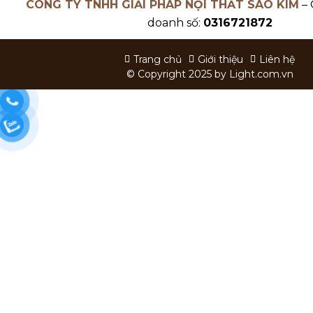
CÔNG TY TNHH GIẢI PHÁP NỘI THẤT SAO KIM
– 
doanh số:
0316721872
Trang chủ
Giới thiệu
Liên hệ
© Copyright 2025 by
Light.com.vn